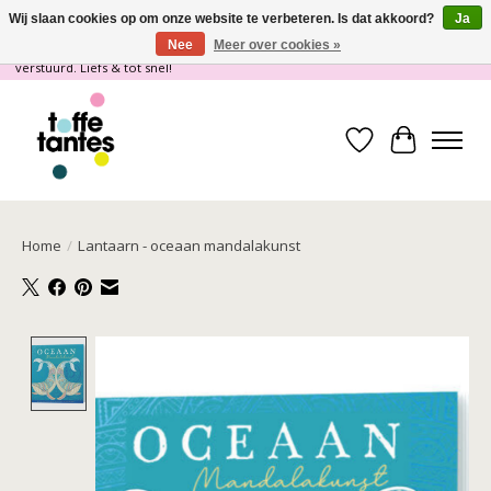
Wij slaan cookies op om onze website te verbeteren. Is dat akkoord?
Ja
Nee
Meer over cookies »
Wij gaan op vakantie! vanaf 4 juli t/m 21 juli worden er geen pakketjes
verstuurd. Liefs & tot snel!
Verlanglijst
Winkelwa
Home
/
Lantaarn - oceaan mandalakunst
Product image slideshow Items