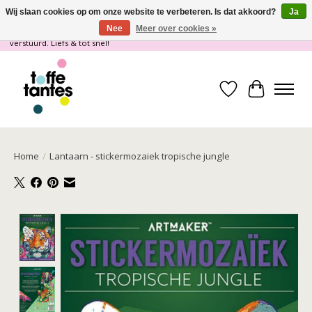
Wij slaan cookies op om onze website te verbeteren. Is dat akkoord?
Ja
Nee
Meer over cookies »
Wij gaan op vakantie! vanaf 4 juli t/m 21 juli worden er geen pakketjes
verstuurd. Liefs & tot snel!
Verlanglijst
Winkelwa
Home
/
Lantaarn - stickermozaiek tropische jungle
Product image slideshow Items