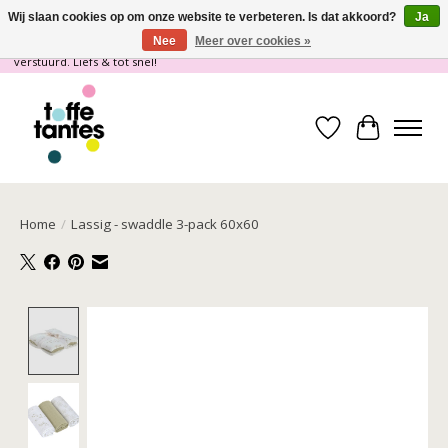
Wij slaan cookies op om onze website te verbeteren. Is dat akkoord?
Ja
Nee
Meer over cookies »
Wij gaan op vakantie! vanaf 4 juli t/m 21 juli worden er geen pakketjes
verstuurd. Liefs & tot snel!
Verlanglijst
Winkelwa
Home
/
Lassig - swaddle 3-pack 60x60
Product image slideshow Items