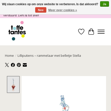
Wij slaan cookies op om onze website te verbeteren. Is dat akkoord?
Ja
Nee
Meer over cookies »
Wij gaan op vakantie! vanaf 4 juli t/m 21 juli worden er geen pakketjes
verstuurd. Liefs & tot snel!
Verlanglijst
Winkelwa
Home
/
Lilliputiens – rammelaar met belletje Stella
Product image slideshow Items