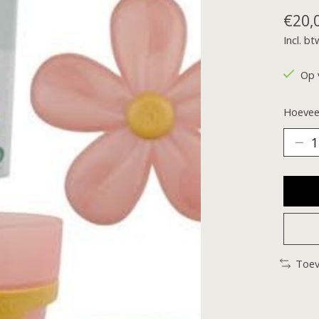
€20,
Incl. bt
Op 
Hoeveel
Toev