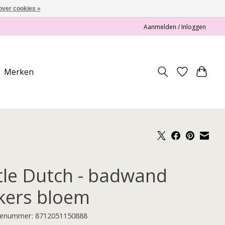
over cookies »
Aanmelden / Inloggen
Merken
ttle Dutch - badwand
kers bloem
enummer: 8712051150888