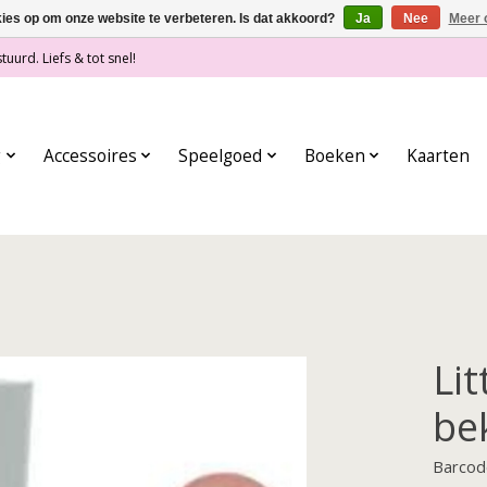
kies op om onze website te verbeteren. Is dat akkoord?
Ja
Nee
Meer 
tuurd. Liefs & tot snel!
g
Accessoires
Speelgoed
Boeken
Kaarten
Li
be
Barcod