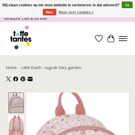
Wij slaan cookies op om onze website te verbeteren. Is dat akkoord?
Ja
Nee
Meer over cookies »
Wij gaan op vakantie! vanaf 4 juli t/m 21 juli worden er geen pakketjes
verstuurd. Liefs & tot snel!
Verlanglijst
Winkelwa
Home
/
Little Dutch - rugzak fairy garden
Product image slideshow Items