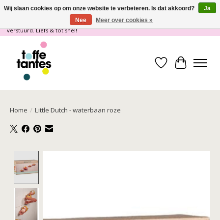
Wij slaan cookies op om onze website te verbeteren. Is dat akkoord?
Ja
Nee
Meer over cookies »
Wij gaan op vakantie! vanaf 4 juli t/m 21 juli worden er geen pakketjes
verstuurd. Liefs & tot snel!
Verlanglijst
Winkelwa
Home
/
Little Dutch - waterbaan roze
Product image slideshow Items