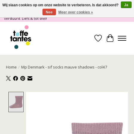
Wij slaan cookies op om onze website te verbeteren. Is dat akkoord?
Ja
Nee
Meer over cookies »
Wij gaan op vakantie! vanaf 4 juli t/m 21 juli worden er geen pakketjes
verstuurd. Liefs & tot snel!
Verlanglijst
Winkelwa
Home
/
Mp Denmark - sif socks mauve shadows - col47
Product image slideshow Items