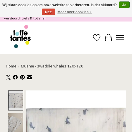
Wij slaan cookies op om onze website te verbeteren. Is dat akkoord?
Ja
Nee
Meer over cookies »
Wij gaan op vakantie! vanaf 4 juli t/m 21 juli worden er geen pakketjes
verstuurd. Liefs & tot snel!
Verlanglijst
Winkelwa
Home
/
Mushie - swaddle whales 120x120
Product image slideshow Items