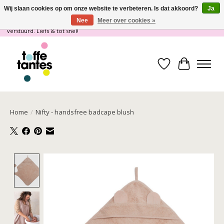
Wij slaan cookies op om onze website te verbeteren. Is dat akkoord?
Ja
Nee
Meer over cookies »
Wij gaan op vakantie! vanaf 4 juli t/m 21 juli worden er geen pakketjes
verstuurd. Liefs & tot snel!
Verlanglijst
Winkelwa
Home
/
Nifty - handsfree badcape blush
Product image slideshow Items