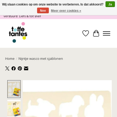
Wij slaan cookies op om onze website te verbeteren. Is dat akkoord?
Ja
Nee
Meer over cookies »
Wij gaan op vakantie! vanaf 4 juli t/m 21 juli worden er geen pakketjes
verstuurd. Liefs & tot snel!
Verlanglijst
Winkelwa
Home
/
Nijntje wasco met sjablonen
Product image slideshow Items