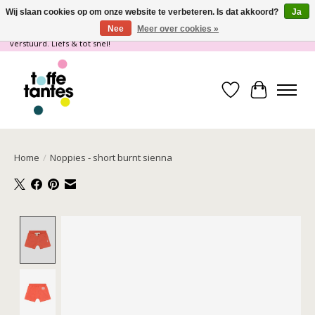
Wij slaan cookies op om onze website te verbeteren. Is dat akkoord?
Ja
Nee
Meer over cookies »
Wij gaan op vakantie! vanaf 4 juli t/m 21 juli worden er geen pakketjes
verstuurd. Liefs & tot snel!
Verlanglijst
Winkelwa
Home
/
Noppies - short burnt sienna
Product image slideshow Items