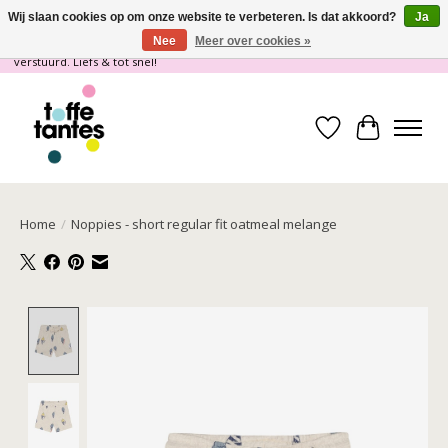
Wij slaan cookies op om onze website te verbeteren. Is dat akkoord?
Ja
Nee
Meer over cookies »
Wij gaan op vakantie! vanaf 4 juli t/m 21 juli worden er geen pakketjes
verstuurd. Liefs & tot snel!
Verlanglijst
Winkelwa
Home
/
Noppies - short regular fit oatmeal melange
Product image slideshow Items