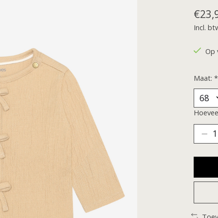
€23,
Incl. bt
Op 
Maat:
*
Hoeveel
Toev