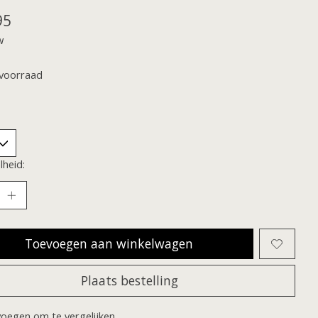
95
w
voorraad
heid:
Toevoegen aan winkelwagen
Plaats bestelling
oegen om te vergelijken