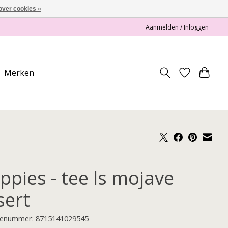
over cookies »
Aanmelden / Inloggen
Merken
ppies - tee ls mojave
sert
enummer: 8715141029545