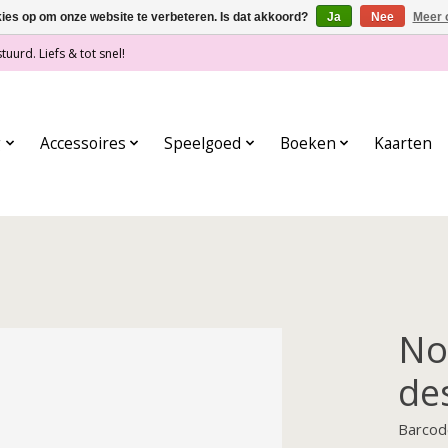
kies op om onze website te verbeteren. Is dat akkoord?
Ja
Nee
Meer 
tuurd. Liefs & tot snel!
g
Accessoires
Speelgoed
Boeken
Kaarten
No
de
Barcod