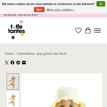
Wij slaan cookies op om onze website te verbeteren. Is dat akkoord?
Ja
Nee
Meer over cookies »
Wij gaan op vakantie! vanaf 4 juli t/m 21 juli worden er geen pakketjes
verstuurd. Liefs & tot snel!
Verlanglijst
Winkelwa
Home
/
Paola Reina - pop gordi Lola 34cm
Product image slideshow Items