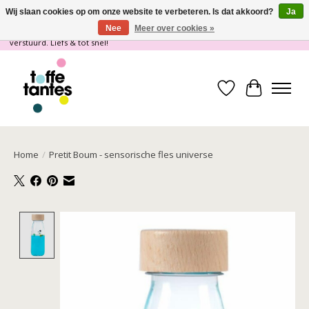
Wij slaan cookies op om onze website te verbeteren. Is dat akkoord?
Ja
Nee
Meer over cookies »
Wij gaan op vakantie! vanaf 4 juli t/m 21 juli worden er geen pakketjes
verstuurd. Liefs & tot snel!
Verlanglijst
Winkelwa
Home
/
Pretit Boum - sensorische fles universe
Product image slideshow Items