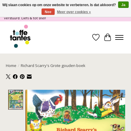
Wij slaan cookies op om onze website te verbeteren. Is dat akkoord?
Ja
Nee
Meer over cookies »
Wij gaan op vakantie! vanaf 4 juli t/m 21 juli worden er geen pakketjes
verstuurd. Liefs & tot snel!
Verlanglijst
Winkelwa
Home
/
Richard Scarry's Grote gouden boek
Product image slideshow Items