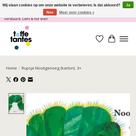
Wij slaan cookies op om onze website te verbeteren. Is dat akkoord?
Ja
Nee
Meer over cookies »
Wij gaan op vakantie! vanaf 4 juli t/m 21 juli worden er geen pakketjes
verstuurd. Liefs & tot snel!
Verlanglijst
Winkelwa
Home
/
Rupsje Nooitgenoeg (karton). 3+
Product image slideshow Items