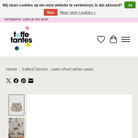
Wij slaan cookies op om onze website te verbeteren. Is dat akkoord?
Ja
Nee
Meer over cookies »
Wij gaan op vakantie! vanaf 4 juli t/m 21 juli worden er geen pakketjes
verstuurd. Liefs & tot snel!
Verlanglijst
Winkelwa
Home
/
Salted Stories - swim short white swan
Product image slideshow Items