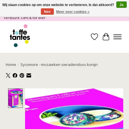
Wij slaan cookies op om onze website te verbeteren. Is dat akkoord?
Ja
Nee
Meer over cookies »
Wij gaan op vakantie! vanaf 4 juli t/m 21 juli worden er geen pakketjes
verstuurd. Liefs & tot snel!
Verlanglijst
Winkelwa
Home
/
Sycomore - mozaieken sieradendoos konijn
Product image slideshow Items