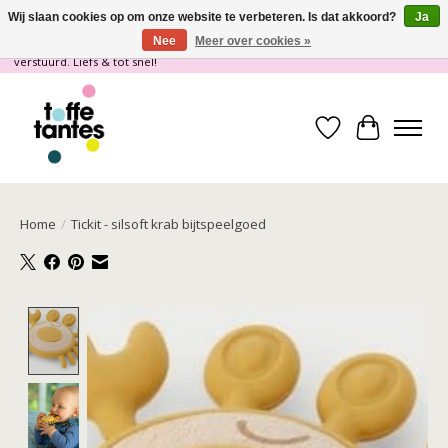
Wij slaan cookies op om onze website te verbeteren. Is dat akkoord?
Ja
Nee
Meer over cookies »
Wij gaan op vakantie! vanaf 4 juli t/m 21 juli worden er geen pakketjes
verstuurd. Liefs & tot snel!
Verlanglijst
Winkelwa
Home
/
Tickit - silsoft krab bijtspeelgoed
Product image slideshow Items