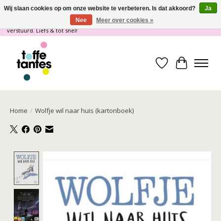
Wij slaan cookies op om onze website te verbeteren. Is dat akkoord?
Ja
Nee
Meer over cookies »
Wij gaan op vakantie! vanaf 4 juli t/m 21 juli worden er geen pakketjes
verstuurd. Liefs & tot snel!
Verlanglijst
Winkelwa
Home
/
Wolfje wil naar huis (kartonboek)
Product image slideshow Items