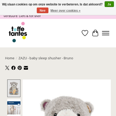
Wij slaan cookies op om onze website te verbeteren. Is dat akkoord?
Ja
Nee
Meer over cookies »
Wij gaan op vakantie! vanaf 4 juli t/m 21 juli worden er geen pakketjes
verstuurd. Liefs & tot snel!
Verlanglijst
Winkelwa
Home
/
ZAZU - baby sleep shusher - Bruno
Product image slideshow Items