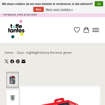
Wij slaan cookies op om onze website te verbeteren. Is dat akkoord?
Ja
Nee
Meer over cookies »
Wij gaan op vakantie! vanaf 4 juli t/m 21 juli worden er geen pakketjes
verstuurd. Liefs & tot snel!
Verlanglijst
Winkelwa
Home
/
Zazu - nightlight benny the bear green
Product image slideshow Items