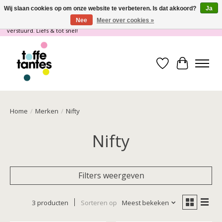
Wij slaan cookies op om onze website te verbeteren. Is dat akkoord?
Ja
Nee
Meer over cookies »
Wij gaan op vakantie! vanaf 4 juli t/m 21 juli worden er geen pakketjes
verstuurd. Liefs & tot snel!
Verlanglijst
Winkelwa
Home
/
Merken
/
Nifty
Nifty
Filters weergeven
3 producten
Sorteren op
Meest bekeken