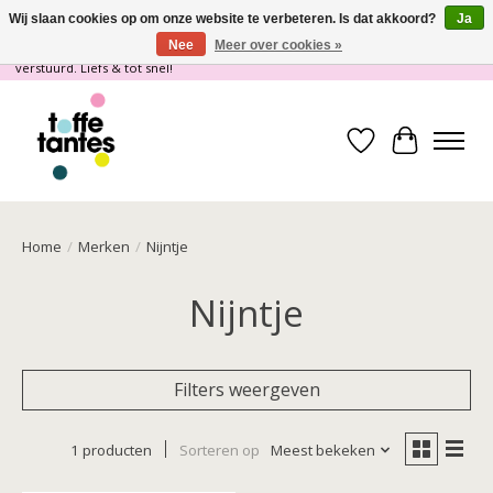
Wij slaan cookies op om onze website te verbeteren. Is dat akkoord?
Ja
Nee
Meer over cookies »
Wij gaan op vakantie! vanaf 4 juli t/m 21 juli worden er geen pakketjes
verstuurd. Liefs & tot snel!
Verlanglijst
Winkelwa
Home
/
Merken
/
Nijntje
Nijntje
Filters weergeven
1 producten
Sorteren op
Meest bekeken