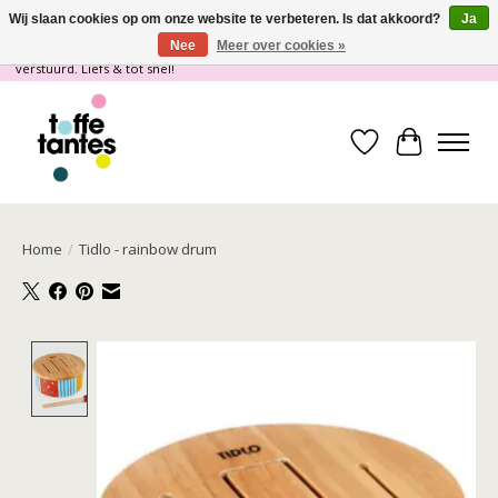
Wij slaan cookies op om onze website te verbeteren. Is dat akkoord?
Ja
Nee
Meer over cookies »
Wij gaan op vakantie! vanaf 4 juli t/m 21 juli worden er geen pakketjes
verstuurd. Liefs & tot snel!
Verlanglijst
Winkelwa
Home
/
Tidlo - rainbow drum
Product image slideshow Items