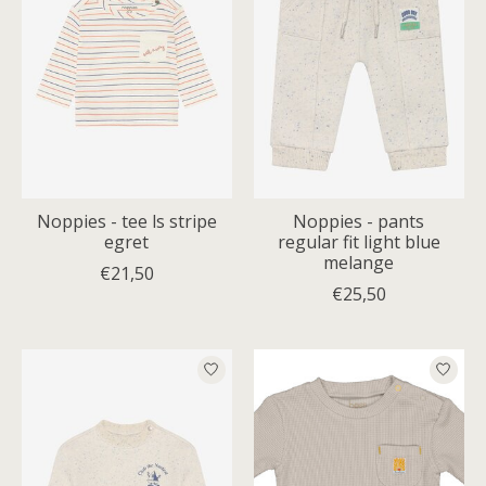
Noppies - tee ls stripe
Noppies - pants
egret
regular fit light blue
melange
€21,50
€25,50