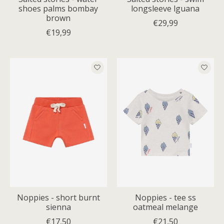
shoes palms bombay
longsleeve lguana
brown
€29,99
€19,99
Noppies - short burnt
Noppies - tee ss
sienna
oatmeal melange
€17,50
€21,50