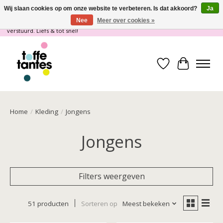
Wij slaan cookies op om onze website te verbeteren. Is dat akkoord?
Ja
Nee
Meer over cookies »
Wij gaan op vakantie! vanaf 4 juli t/m 21 juli worden er geen pakketjes
verstuurd. Liefs & tot snel!
Verlanglijst
Winkelwa
Home
/
Kleding
/
Jongens
Jongens
Filters weergeven
51 producten
Sorteren op
Meest bekeken