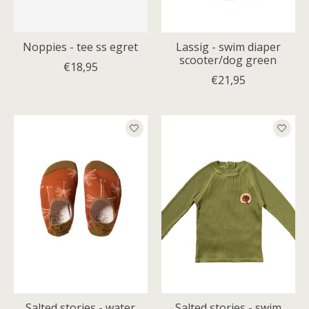
Noppies - tee ss egret
Lassig - swim diaper
scooter/dog green
€18,95
€21,95
Salted stories - water
Salted stories - swim